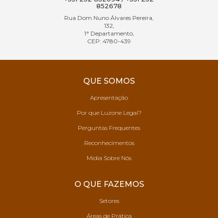
852678
Rua Dom Nuno Álvares Pereira,
132,
1° Departamento,
CEP: 4780-439
QUE SOMOS
Apresentação
Por que Luzone Legal?
Perguntas Frequentes
Reconhecimentos
Mídia Sobre Nós
O QUE FAZEMOS
Setores
Áreas de Prática