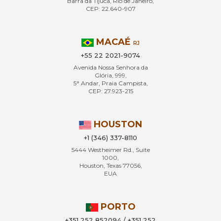
Barra da Tijuca, Rio de Janeiro,
CEP: 22.640-907
MACAÉ
RJ
+55 22 2021-9074
Avenida Nossa Senhora da
Glória, 999,
5° Andar, Praia Campista,
CEP: 27.923-215
HOUSTON
+1 (346) 337-8110
5444 Westheimer Rd., Suite
1000,
Houston, Texas 77056,
EUA
PORTO
+351 252 852094 / +351 252