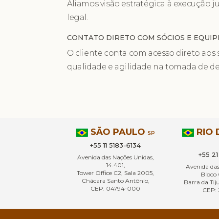
Aliamos visão estratégica à execução ju
legal.
CONTATO DIRETO COM SÓCIOS E EQUIPE
O cliente conta com acesso direto aos 
qualidade e agilidade na tomada de de
SÃO PAULO
RIO 
SP
+55 11 5183-6134
+55 2
Avenida das Nações Unidas,
14.401,
Avenida da
Tower Office C2, Sala 2005,
Bloco 
Chácara Santo Antônio,
Barra da Tiju
CEP: 04794-000
CEP: 