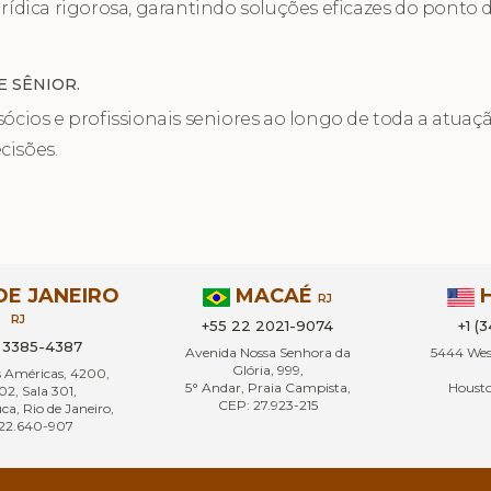
rídica rigorosa, garantindo soluções eficazes do ponto de
 SÊNIOR.
sócios e profissionais seniores ao longo de toda a atua
cisões.
DE JANEIRO
MACAÉ
RJ
RJ
+55 22 2021-9074
+1 (
1 3385-4387
Avenida Nossa Senhora da
5444 West
Glória, 999,
s Américas, 4200,
5° Andar, Praia Campista,
Housto
02, Sala 301,
CEP: 27.923-215
ca, Rio de Janeiro,
22.640-907