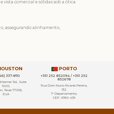
 vista comercial e sólidas sob a ótica
ção, assegurando alinhamento,
HOUSTON
PORTO
346) 337-8110
+351 252 852094 / +351 252
852678
heimer Rd., Suite
Rua Dom Nuno Álvares Pereira,
1000,
132,
n, Texas 77056,
1° Departamento,
EUA
CEP: 4780-439