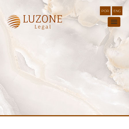
POR
ENG