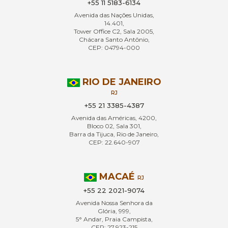
+55 11 5183-6134
Avenida das Nações Unidas,
14.401,
Tower Office C2, Sala 2005,
Chácara Santo Antônio,
CEP: 04794-000
RIO DE JANEIRO
RJ
+55 21 3385-4387
Avenida das Américas, 4200,
Bloco 02, Sala 301,
Barra da Tijuca, Rio de Janeiro,
CEP: 22.640-907
MACAÉ
RJ
+55 22 2021-9074
Avenida Nossa Senhora da
Glória, 999,
5° Andar, Praia Campista,
CEP: 27.923-215