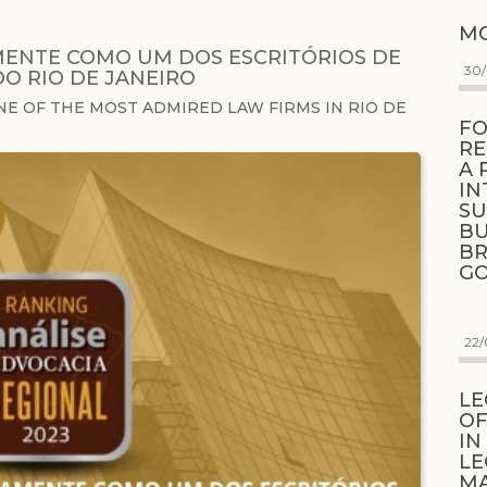
MO
MENTE COMO UM DOS ESCRITÓRIOS DE
30
O RIO DE JANEIRO
NE OF THE MOST ADMIRED LAW FIRMS IN RIO DE
FO
RE
A 
IN
SU
BU
BR
G
22/
LE
OF
IN
LE
M