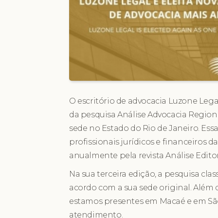
O escritório de advocacia Luzone Lega
da pesquisa Análise Advocacia Regio
sede no Estado do Rio de Janeiro. Ess
profissionais jurídicos e financeiros 
anualmente pela revista Análise Editor
Na sua terceira edição, a pesquisa cla
acordo com a sua sede original. Além 
estamos presentes em Macaé e em São
atendimento.