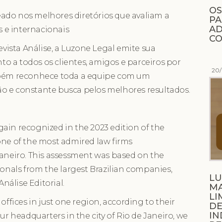
OS
ado nos melhores diretórios que avaliam a
PA
AD
is e internacionais
CO
ista Análise, a Luzone Legal emite sua
o a todos os clientes, amigos e parceiros por
20
ambém reconhece toda a equipe com um
o e constante busca pelos melhores resultados.
ain recognized in the 2023 edition of the
one of the most admired law firms
Janeiro. This assessment was based on the
ionals from the largest Brazilian companies,
LU
álise Editorial.
M
LI
es offices in just one region, according to their
DE
IN
ur headquarters in the city of Rio de Janeiro, we