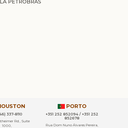
LA PETROBRAS
HOUSTON
PORTO
346) 337-8110
+351 252 852094 / +351 252
852678
heimer Rd., Suite
Rua Dom Nuno Álvares Pereira,
1000,