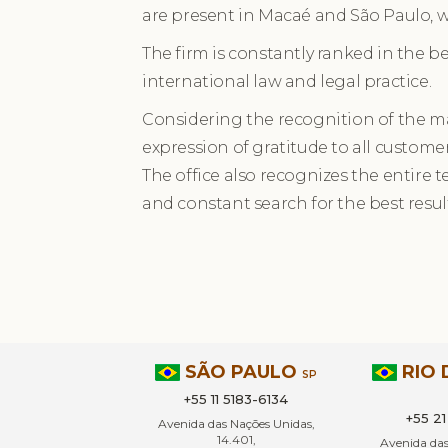
are present in Macaé and São Paulo, wi
The firm is constantly ranked in the b
international law and legal practice.
Considering the recognition of the ma
expression of gratitude to all custome
The office also recognizes the entire 
and constant search for the best result
SÃO PAULO
RIO 
SP
+55 11 5183-6134
+55 2
Avenida das Nações Unidas,
14.401,
Avenida da