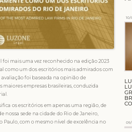
10/
l foi mais uma vez reconhecido na edição 2023
nal como um dos escritórios mais admirados com
a avaliação foi baseada na opinião de
LU
das maiores empresas brasileiras, conduzida
L
GR
ial.
BR
C
ssifica os escritórios em apenas uma região, de
de nossa sede na cidade do Rio de Janeiro,
 Paulo, com o mesmo nível de excelência no
09