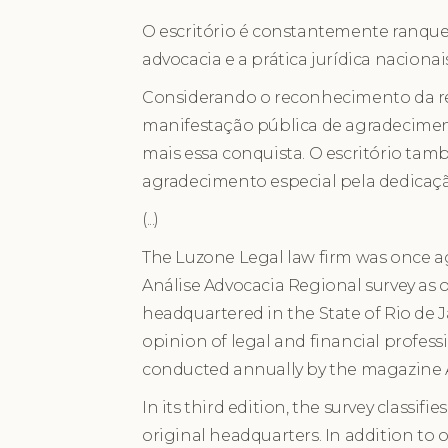
O escritório é constantemente ranque
advocacia e a prática jurídica naciona
Considerando o reconhecimento da rev
manifestação pública de agradeciment
mais essa conquista. O escritório t
agradecimento especial pela dedicaçã
(...)
The Luzone Legal law firm was once ag
Análise Advocacia Regional survey as 
headquartered in the State of Rio de 
opinion of legal and financial profess
conducted annually by the magazine An
In its third edition, the survey classifi
original headquarters. In addition to o