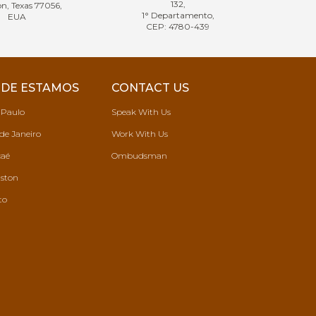
132,
n, Texas 77056,
1° Departamento,
EUA
CEP: 4780-439
DE ESTAMOS
CONTACT US
 Paulo
Speak With Us
de Janeiro
Work With Us
aé
Ombudsman
ston
to