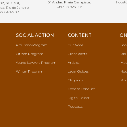
5° Andar, Praia Campista,
Housto
02, Sala 301,
CEP: 27.923-215
ca, Rio de Janeiro,
22.640-907
SOCIAL ACTION
CONTENT
ON
Pro Bono Program
Our News
São
Citizen Program
Client Alerts
Rio 
Young Lawyers Program
Articles
Mac
Winter Program
Legal Guides
Hou
Clippings
Por
Code of Conduct
Digital Folder
Podcasts