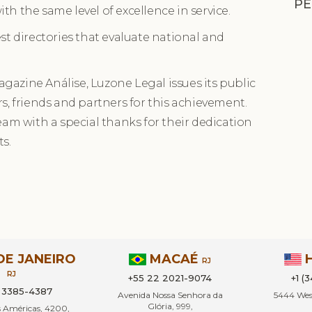
PE
th the same level of excellence in service.
est directories that evaluate national and
gazine Análise, Luzone Legal issues its public
rs, friends and partners for this achievement.
team with a special thanks for their dedication
s.
DE JANEIRO
MACAÉ
RJ
RJ
+55 22 2021-9074
+1 (
1 3385-4387
Avenida Nossa Senhora da
5444 West
Glória, 999,
s Américas, 4200,