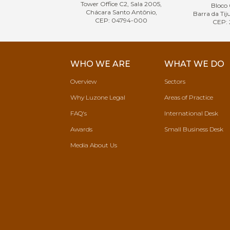
Tower Office C2, Sala 2005,
Bloco 
Chácara Santo Antônio,
Barra da Tiju
CEP: 04794-000
CEP: 
WHO WE ARE
WHAT WE DO
Overview
Sectors
Why Luzone Legal
Areas of Practice
FAQ's
International Desk
Awards
Small Business Desk
Media About Us