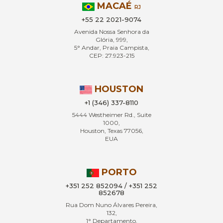
MACAÉ
RJ
+55 22 2021-9074
Avenida Nossa Senhora da
Glória, 999,
5° Andar, Praia Campista,
CEP: 27.923-215
HOUSTON
+1 (346) 337-8110
5444 Westheimer Rd., Suite
1000,
Houston, Texas 77056,
EUA
PORTO
+351 252 852094 / +351 252
852678
Rua Dom Nuno Álvares Pereira,
132,
1° Departamento,