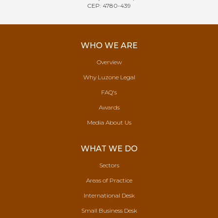
CEP: 4780-439
WHO WE ARE
Overview
Why Luzone Legal
FAQ's
Awards
Media About Us
WHAT WE DO
Sectors
Areas of Practice
International Desk
Small Business Desk