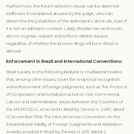
Furthermore, the forum selection clause can be deemed
ineffective if considered abusive by the judge, who can
determine the jurisdiction of the defendant’s domi-cile, even if
it is not an adhesion contract. Lastly, Brazilian law and courts
also re-cognise, respect and enforce arbitral clauses,
regardless of whether the procee-dings will be in Brazil or
abroad.
Enforcement in Brazil and International Conventions:
Brazil is party to the following bilateral or multilateral treaties
that, among other issues, cover the reciprocal recognition
and enforcement of foreign judgments, such as The Protocol
of Cooperation and Jurisdictional Aid on Civil, Commercial,
Labour and Administrative Issues between the Countries of
the MERCOSUL, enac-ted in Brazil by Decree n. 2.067, dated
12 November 1996; The Inter-American Convention on the
Extraterritorial Validity of Foreign Judgments and Arbitration
Awards, enacted in Brazil by Decree n. 2411, dated 2