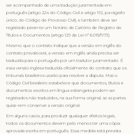
ser acompanhado de uma tradução juramentada em
português (artigo 224 do Código Civil e artigo 192, pa-rágrafo
único, do Código de Processo Civil), e também deve ser
registrado peran-te um Notário de Cartório de Registro de
Títulos e Documentos (artigo 129 da Lei nº 6.015/1973).
Mesmo que o contrato indique que a versão em inglês do
contrato prevalecerá, a versão em inglês ainda precisa ser
traduzida para o português por um tradutor juramentado. É
essa versão inglesa traduzida oficialmente do contrato que os
tri-bunais brasileiros usarão para resolver a disputa. Mas o
Código Civil brasileiro estabelece que documentos, títulos e
documentos escritos em língua estrangeira podem ser
registrados não traduzidos, na sua forma original, se as partes
quise-rem conservar a versão original.
Em alguns casos, para produzir quaisquer efeitos legais,
todos os documentos devem pelo menos ter uma cópia
aprovada escrita em português. Essa medida está prevista