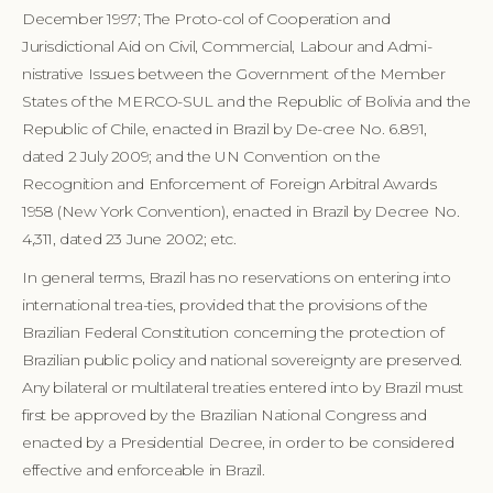
December 1997; The Proto-col of Cooperation and
Jurisdictional Aid on Civil, Commercial, Labour and Admi-
nistrative Issues between the Government of the Member
States of the MERCO-SUL and the Republic of Bolivia and the
Republic of Chile, enacted in Brazil by De-cree No. 6.891,
dated 2 July 2009; and the UN Convention on the
Recognition and Enforcement of Foreign Arbitral Awards
1958 (New York Convention), enacted in Brazil by Decree No.
4,311, dated 23 June 2002; etc.
In general terms, Brazil has no reservations on entering into
international trea-ties, provided that the provisions of the
Brazilian Federal Constitution concerning the protection of
Brazilian public policy and national sovereignty are preserved.
Any bilateral or multilateral treaties entered into by Brazil must
first be approved by the Brazilian National Congress and
enacted by a Presidential Decree, in order to be considered
effective and enforceable in Brazil.