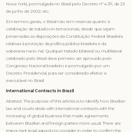
Nova York), promulgada no Brasil pelo Decreto nº 4.311, de 23
de junho de 2002; etc.
Em termos gerais, o Brasil não tem reservas quanto à
celebração de tratados in-ternacionais, desde que sejam
preservadas as disposições da Constituição Federal Brasileira
relativas à proteção da política pública brasileira e da
soberania nacio-nal. Qualquer tratado bilateral ou multilateral
celebrado pelo Brasil deve primeiro ser aprovado pelo
Congresso Nacional brasileiro e promulgado por um
Decreto Presidencial, para ser considerado efetivo e
executável no Brasil.
International Contracts in Brazil
Abstract: The purpose of this articles is to identify how Brazilian
law and courts deals with international contracts with the
increasing of global business that made agreements
between Brazilian and foreign parties more usual. There are
impor-tant legal aspects to consider in order to confirm the