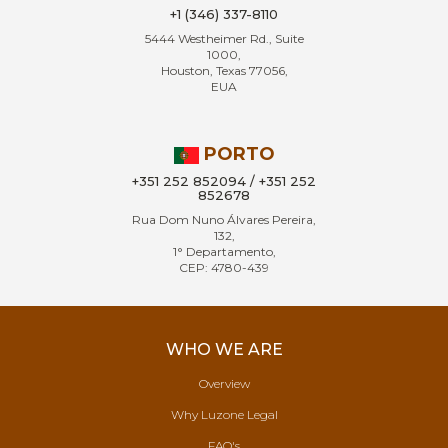
+1 (346) 337-8110
5444 Westheimer Rd., Suite
1000,
Houston, Texas 77056,
EUA
PORTO
+351 252 852094 / +351 252
852678
Rua Dom Nuno Álvares Pereira,
132,
1° Departamento,
CEP: 4780-439
WHO WE ARE
Overview
Why Luzone Legal
FAQ's