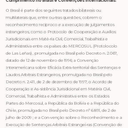
Cumprimento no Brasil e Convenções Internacionais:
O Brasil é parte dos seguintes tratados bilaterais ou
multilaterais que, entre ou-tras questões, cobrem o
reconhecimento recíproco e a execução de julgamentos
estrangeiros, como o Protocolo de Cooperação e Auxílios
Jurisdicionais em Maté-ria Civil, Comercial, Trabalhista e
Administrativa entre os países do MERCOSUL (Protolocolo
de Las Leñas) , promulgada no Brasil pelo Decreto n. 2.067,
datado de 12 de novembro de 1996; a Convenção
Interamericana sobre Eficácia Extra-territorial das Sentenças e
Laudos Arbitrais Estrangeiros, promulgada no Brasil pelo
Decreto n. 2.411, de 2 de dezembro de 1997; o Acordo de
Cooperação e As-sistência Jurisdicional em Matéria Civil,
Comercial, Trabalhista e Administrativa entre os Estados
Partes do Mercosul, a República da Bolívia e a República do
Chi-le, promulgada no Brasil pelo Decreto nº 6.891, de 2 de
julho de 2009 ; e a Con-venção sobre o Reconhecimento e a
Execução de Sentenças Arbitrais Estrangei-ras (Convenção de