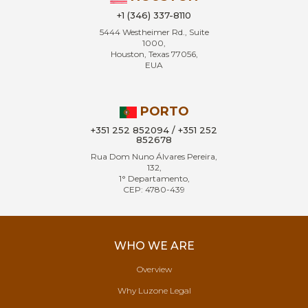
+1 (346) 337-8110
5444 Westheimer Rd., Suite
1000,
Houston, Texas 77056,
EUA
PORTO
+351 252 852094 / +351 252
852678
Rua Dom Nuno Álvares Pereira,
132,
1° Departamento,
CEP: 4780-439
WHO WE ARE
Overview
Why Luzone Legal