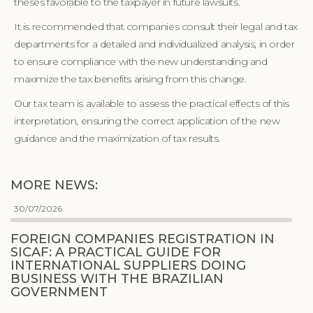
theses favorable to the taxpayer in future lawsuits.
It is recommended that companies consult their legal and tax
departments for a detailed and individualized analysis, in order
to ensure compliance with the new understanding and
maximize the tax benefits arising from this change.
Our tax team is available to assess the practical effects of this
interpretation, ensuring the correct application of the new
guidance and the maximization of tax results.
MORE NEWS:
30/07/2026
FOREIGN COMPANIES REGISTRATION IN
SICAF: A PRACTICAL GUIDE FOR
INTERNATIONAL SUPPLIERS DOING
BUSINESS WITH THE BRAZILIAN
GOVERNMENT